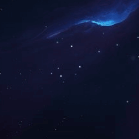
理与土壤修复、生态系统环境修复，为改
减排，鼓励引进先进技术，进行清洁生产
资运营市场化。
相关文章
华力机械：节能环保践行者
去年我国研发投入仅次于美国 节能环
节能环保集成房屋在新农村建设中的
节能环保将是中国汽车厂商的主线
钢铁行业节能环保：如何进行工艺流
能率冷凝机：“为蓝生活”，将节能进
2014国家鼓励发展的重大环保技术装