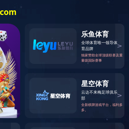
手机版
新浪微博
腾讯微博
息
心
会
活动图
资料下
焦点专
智囊
企业
库
载
题
团
库