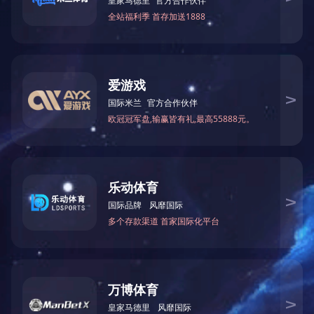
辆”。
如何实现绿色发展，是汽车行业必须直面的问题。全国政协常委、
汽车是未来汽车业的重要发展方向，自主车企一定要抓住此机遇。”他
汽车产业的培育发展，着力掌握核心关键技术，提升自主创新能力。
化，以防止出现新一轮的产能过剩。”未来节能环保将是中国汽车厂商
分享到：
相关文章
华力机械：节能环保践行者
去年我国研发投入仅次于美国 节能环保加快推进
节能环保集成房屋在新农村建设中的发展
泉州市节能环保产业转型升级路线图出炉：支持高效照明
钢铁行业节能环保：如何进行工艺流程优化和再造？