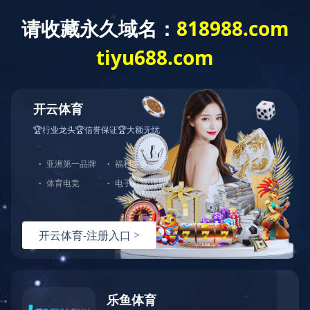
欧宝ob官网登录入口（中
欧宝ob官网登录入口（中
政
国）有限公司
国）有限公司
规
123
节能技术
中国节能产业网
>>
节能技术
>>
节能知识
>> 正文
节能环保将是中国汽车厂