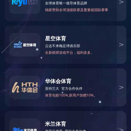
联系地址：湖北省武汉市中南路建设大厦A座七楼
联系电话：027-87137430
电子邮箱：
esiclub@163.com
新浪微博：
http://weibo.com/hp0858
官方QQ群：39847109
客服QQ：
微信公众号
CESI
网站
客服
关于本站
会员
版权声明
最新
广告投放
资金
网站帮助
园区
联系我们
展会