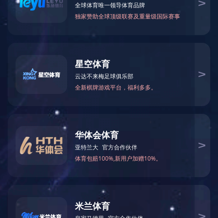
头看”启动，相关行业产品的价格、供需受到了一定的影响，因此光大公用
染团队（钢铁、煤炭、有色、化工等），将在近期组织一系列相关的电话会
的电话会议，今天请到了资深的钢铁行业专家给大家就相关的回头看、督察
我国燃煤发电节能减排仍有巨大的潜力
长期以来，燃煤发电为我国的节能减排事业做出了重大贡献。基于我国电力
发电工业节能减排的中长期发展战略规划意义重大。为此，中国工程院和国
燃煤发电机组节能减排战略研究”项目。该项目由清华大学倪维斗院士牵头，
专家学者参加。项目通过对国内主要发电集团20余家燃煤电站的现场调研、
泉州市2018年节能监察工作计划覆盖近百家企业
日前，泉州市经信委下发《2018年节能监察工作的通知》(以下简称《通知
节能专项监察活动，监察对象涵盖工信部专项监察和日常监察两大类，重点
泉州市经信委、市节能监察中心相关负责人表示，要切实发挥节能监察的监