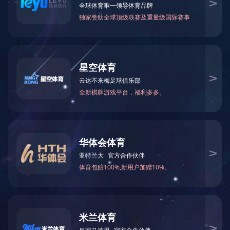
来源：科技日报 时间：2019/10/22 9:32:25
用
日前，在“比利时世界客车博览会”上，中国的全新一代载有智慧
发。这款经合理优化后的新车，减重高达400公斤，百公里电耗
“新巴客2.0”搭载的电池管理系统，经过了3次迭代升级，电
际节能20%—30%，电池系统使用寿命延长8%—10%。此
活适应从-30℃严寒到50℃酷暑的环境。智能管理技术则可
能力，有效预防电池过度充放电。在智能安全方面上，“新巴客
能引入日常行驶，使车辆具备驾驶预警、油门误踩防护、驱动
客仓与电池仓、电器仓之间，采用的隔离设计，可有效阻隔
体窜入。
分享到：
相关文章