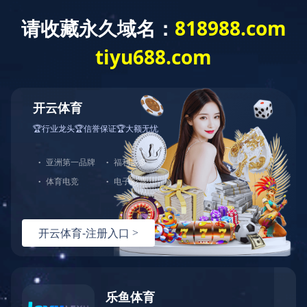
欧宝ob官网登录入口（中
欧宝ob官网登录入口（中
政
国）有限公司
国）有限公司
规
123
节能技术
节能产业网
>>
节能技术
>>
工业节能
>> 正文
载有智慧电池的中国巴士